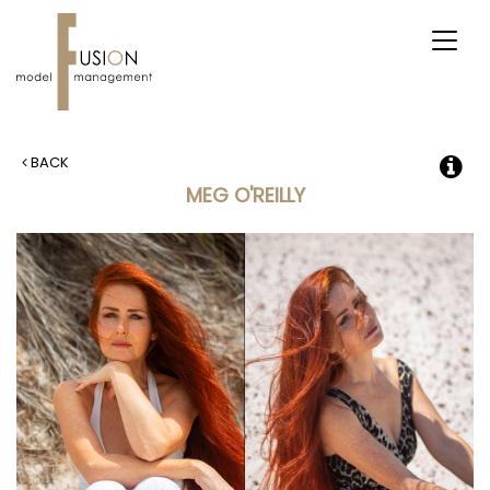
Toggl
naviga
BACK
MEG O'REILLY